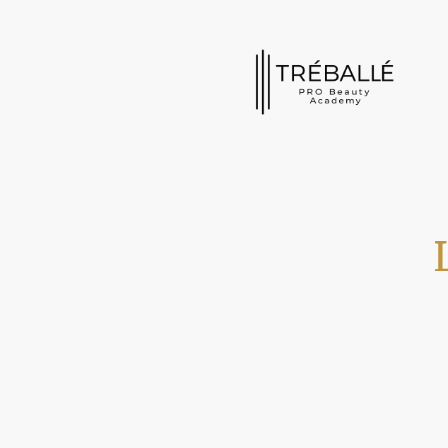
Im Schönheitssalon biete ich prof
Betonung DeinerAugenbrauen und
Form gebracht, um Ihre natürlich
beeindruckende Ergebnisse zu ga
Browlifting-Behandlung verwöhn