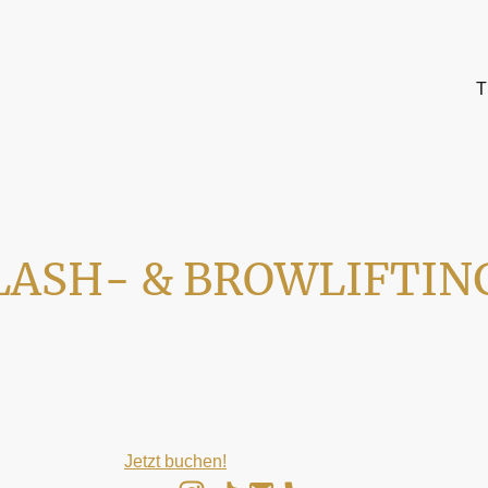
T
LASH- & BROWLIFTIN
essionelles Lash- & Browlifting für einen natürlichen Look an. M
 Wimpern. Durch diese Behandlung werden Deine Wimpern ge
e Schönheit zu unterstreichen. Ich verwende hochwertige Produ
rantieren. Verleihe Deinen Augen mehr Ausdruckskraft und las
en.
Jetzt buchen!